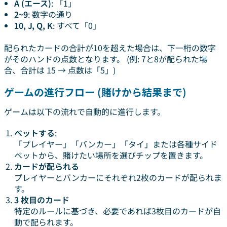
A (エース)
: 「1」
2~9
: 数字の通り
10, J, Q, K
: すべて「0」
配られたカードの合計が10を超えた場合は、下一桁の数字
がそのハンドの点数となります。 (例: 7と8が配られた場
合、合計は 15 → 点数は「5」)
ゲームの進行フロー (賭けから結果まで)
ゲームは以下の流れで自動的に進行します。
ベットする
:
「プレイヤー」「バンカー」「タイ」または各種サイド
ベットから、賭けたい場所を選びチップを置きます。
カードが配られる
プレイヤーとバンカーにそれぞれ2枚のカードが配られま
す。
3 枚目のカード
特定のルールに基づき、必要であれば3枚目のカードが自
動で配られます。