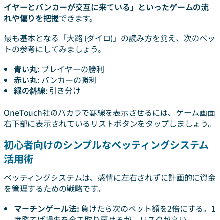
イヤーとバンカーが交互に来ている」といったゲームの流
れや偏りを把握
できます。
最も基本となる「大路 (ダイロ)」の読み方を覚え、次のベッ
トの参考にしてみましょう。
青い丸
: プレイヤーの勝利
赤い丸
: バンカーの勝利
緑の斜線
: 引き分け
OneTouch社のバカラで罫線を表示させるには、ゲーム画面
右下部に表示されているリストボタンをタップしましょう。
初心者向けのシンプルなベッティングシステム
活用術
ベッティングシステムは、感情に左右されずに計画的に資金
を管理するための戦略です。
マーチンゲール法:
負けたら次のベット額を2倍にする。1
度勝てば損失を全て取り戻せるが、リスクが高い。