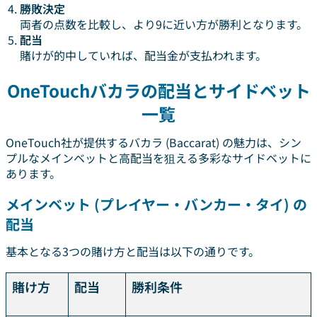
勝敗決定
両者の点数を比較し、より9に近い方が勝利となります。
配当
賭けが的中していれば、配当金が支払われます。
OneTouchバカラの配当とサイドベット
一覧
OneTouch社が提供するバカラ (Baccarat) の魅力は、シン
プルなメインベットと高配当を狙える多彩なサイドベットに
あります。
メインベット (プレイヤー・バンカー・タイ) の
配当
基本となる3つの賭け方と配当は以下の通りです。
賭け方
配当
勝利条件