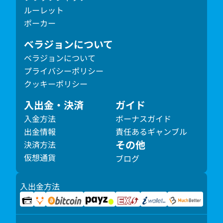
ルーレット
ポーカー
ベラジョンについて
ベラジョンについて
プライバシーポリシー
クッキーポリシー
入出金・決済
ガイド
入金方法
ボーナスガイド
出金情報
責任あるギャンブル
その他
決済方法
仮想通貨
ブログ
入出金方法