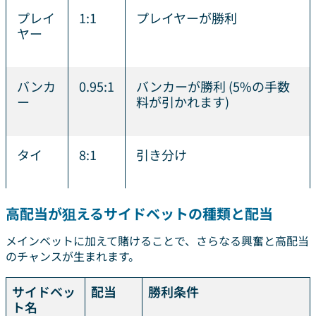
プレイ
1:1
プレイヤーが勝利
ヤー
バンカ
0.95:1
バンカーが勝利 (5%の手数
ー
料が引かれます)
タイ
8:1
引き分け
高配当が狙えるサイドベットの種類と配当
メインベットに加えて賭けることで、さらなる興奮と高配当
のチャンスが生まれます。
サイドベッ
配当
勝利条件
ト名