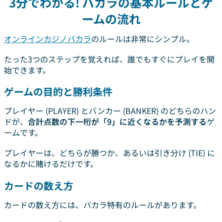
3分でわかる! バカラの基本ルールとゲ
ームの流れ
オンラインカジノバカラ
のルールは非常にシンプル。
たった3つのステップを覚えれば、誰でもすぐにプレイを開
始できます。
ゲームの目的と勝利条件
プレイヤー (PLAYER) とバンカー (BANKER) のどちらのハン
ドが、
合計点数の下一桁が「9
」に近くなるかを予測する
ゲ
ームです。
プレイヤーは、どちらが勝つか、あるいは引き分け (TIE) に
なるかに賭けるだけです。
カードの数え方
カードの数え方には、バカラ特有のルールがあります。