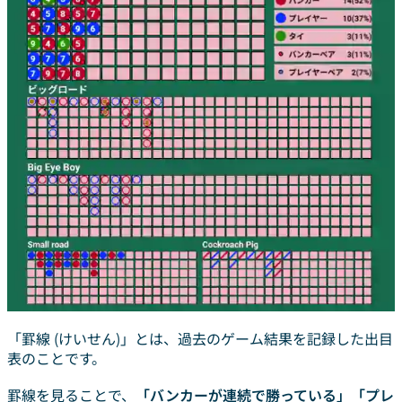
「罫線 (けいせん)」とは、過去のゲーム結果を記録した出目
表のことです。
罫線を見ることで、
「バンカーが連続で勝っている」「プレ