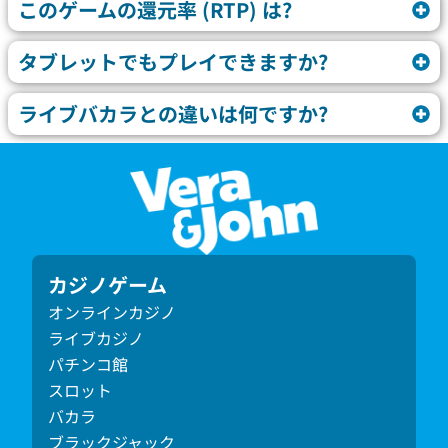
このゲームの還元率 (RTP) は?
タブレットでもプレイできますか?
ライブバカラとの違いは何ですか?
カジノゲーム
オンラインカジノ
ライブカジノ
パチンコ館
スロット
バカラ
ブラックジャック