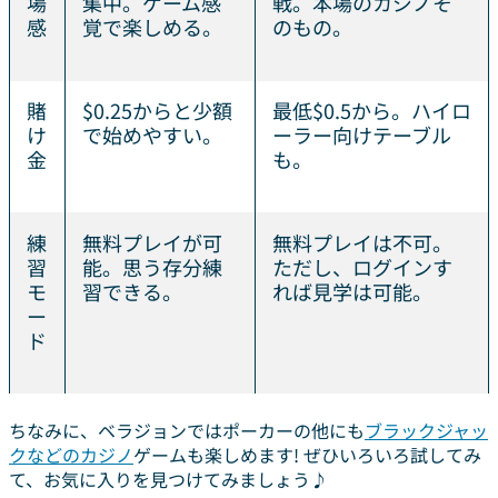
場
集中。ゲーム感
戦。本場のカジノそ
感
覚で楽しめる。
のもの。
賭
$0.25からと少額
最低$0.5から。ハイロ
け
で始めやすい。
ーラー向けテーブル
金
も。
練
無料プレイが可
無料プレイは不可。
習
能。思う存分練
ただし、ログインす
モ
習できる。
れば見学は可能。
ー
ド
ちなみに、ベラジョンではポーカーの他にも
ブラックジャッ
クなどのカジノ
ゲームも楽しめます! ぜひいろいろ試してみ
て、お気に入りを見つけてみましょう♪