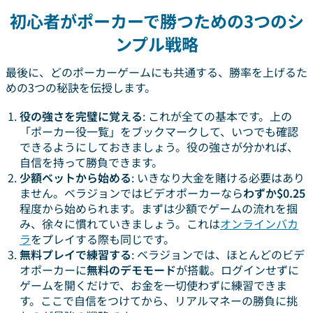
初心者がポーカーで勝つための3つのシ
ンプル戦略
最後に、どのポーカーゲームにも共通する、勝率を上げるた
めの3つの秘訣を伝授します。
役の強さを完璧に覚える
:
これが全ての基本です。上の
「ポーカー役一覧」をブックマークして、いつでも確認
できるようにしておきましょう。役の強さが分かれば、
自信を持って勝負できます。
少額ベットから始める
:
いきなり大金を賭ける必要はあり
ません。ベラジョンではビデオポーカーなら
わずか$0.25
程度から始められます。まずは少額でゲームの流れを掴
み、徐々に慣れていきましょう。これは
オンラインバカ
ラ
をプレイする際も同じです。
無料プレイで練習する
:
ベラジョンでは、ほとんどのビデ
オポーカーに
無料のデモモード
が搭載。ログインせずに
ゲームを開くだけで、お金を一切使わずに練習できま
す。ここで自信をつけてから、リアルマネーの勝負に挑