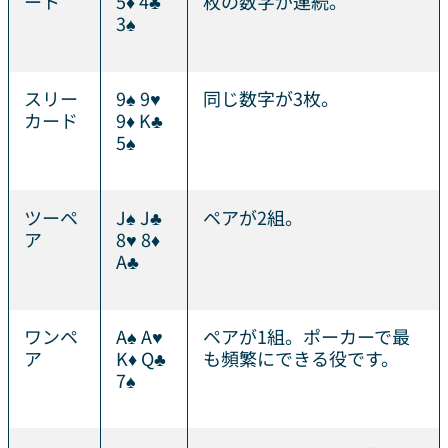
ート
5♦ 4♣
枚の数字が連続。
3♠
スリー
9♠ 9♥
同じ数字が3枚。
カード
9♦ K♣
5♠
ツーペ
J♠ J♣
ペアが2組。
ア
8♥ 8♦
A♣
ワンペ
A♠ A♥
ペアが1組。ポーカーで最
ア
K♦ Q♣
も頻繁にできる役です。
7♠