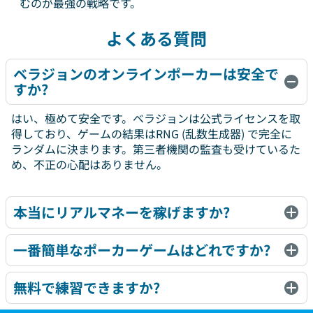
むのが最強の戦略です。
よくある質問
ベラジョンのオンラインポーカーは安全で
すか?
はい、極めて安全です。ベラジョンは公式ライセンスを取
得しており、ゲームの結果はRNG (乱数生成器) で完全に
ランダムに決まります。第三者機関の監査も受けているた
め、不正の心配はありません。
本当にリアルマネーを稼げますか?
一番簡単なポーカーゲームはどれですか?
無料で練習できますか?