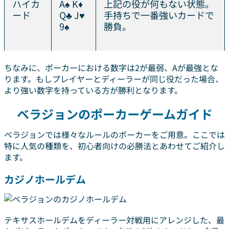
ハイカ
A♠ K♦
上記の役が何もない状態。
ード
Q♣ J♥
手持ちで一番強いカードで
9♠
勝負。
ちなみに、ポーカーにおける数字は2が最弱、Aが最強とな
ります。もしプレイヤーとディーラーが同じ役だった場合、
より強い数字を持っている方が勝利となります。
ベラジョンのポーカーゲームガイド
ベラジョンでは様々なルールのポーカーをご用意。ここでは
特に人気の種類を、初心者向けの必勝法とあわせてご紹介し
ます。
カジノホールデム
テキサスホールデムをディーラー対戦用にアレンジした、最