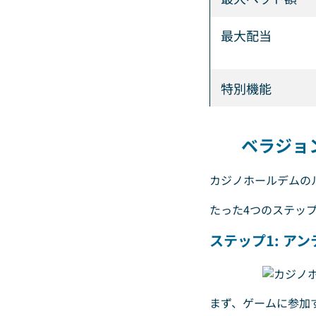
最大配当
特別機能
ベラジョ
カジノホールデムの
たった4つのステッ
ステップ1: ア
まず、ゲームに参加