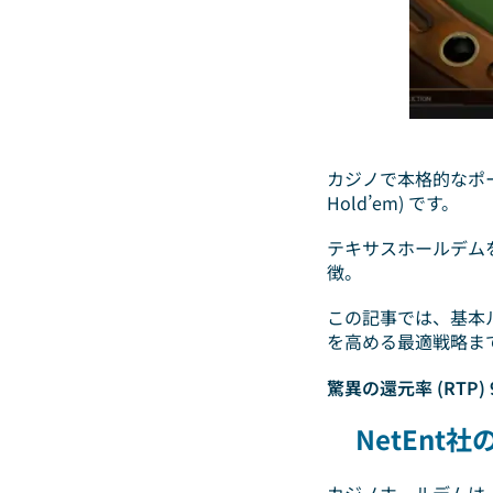
カジノで本格的なポー
Hold’em) です。
テキサスホールデム
徴。
この記事では、基本
を高める最適戦略ま
驚異の還元率
(RTP) 
NetEn