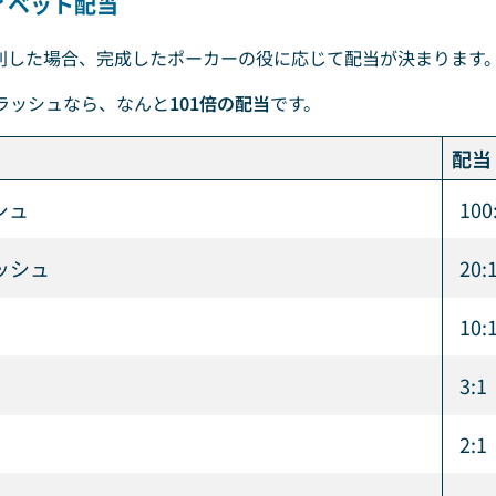
ィベット配当
利した場合、完成したポーカーの役に応じて配当が決まります
ラッシュなら、なんと
101倍の配当
です。
配当
シュ
100
ッシュ
20:
10:
3:1
2:1