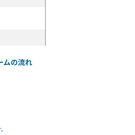
ームの流れ
す。