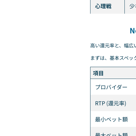
心理戦
少
高い還元率と、幅広い
まずは、基本スペッ
項目
プロバイダー
RTP (還元率)
最小ベット額
最大ベット額