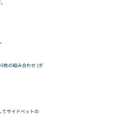
す。
す。
枚の組み合わせ (ポ
してサイドベットの