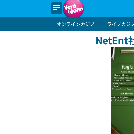
オンラインカジノ
ライブカジ
NetEnt