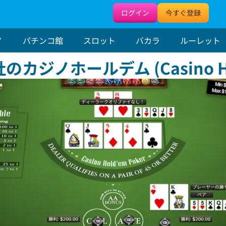
ログイン
今すぐ登録
ノ
パチンコ館
スロット
バカラ
ルーレット
社のカジノホールデム (Casino H