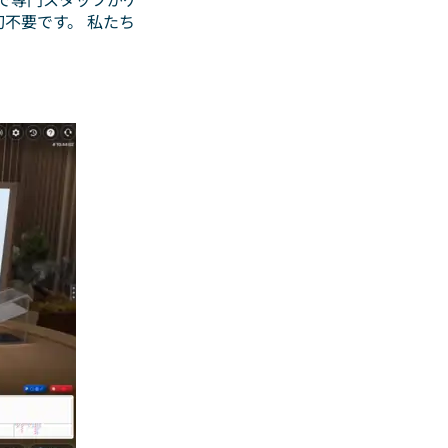
不要です。 私たち