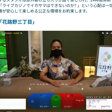
「ライブカジノでイカサマはできないのか? 」という心配は一切
様が安心して楽しめる公正な環境をお約束します。
「花路野三丁目」