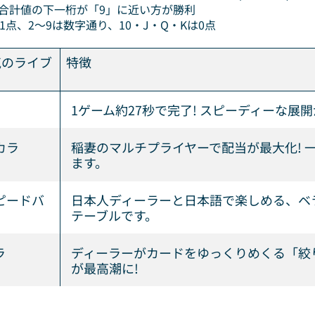
合計値の下一桁が「9」に近い方が勝利
は1点、2〜9は数字通り、10・J・Q・Kは0点
気のライブ
特徴
1ゲーム約27秒で完了! スピーディーな展
カラ
稲妻のマルチプライヤーで配当が最大化! 
ます。
ピードバ
日本人ディーラーと日本語で楽しめる、ベ
テーブルです。
ラ
ディーラーがカードをゆっくりめくる「絞
が最高潮に!