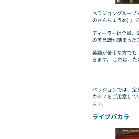
ベラジョングループ
のさんちょうめ) 」
ディーラーは全員、
の美意識が詰まった
英語が苦手な方でも
きます。 これは、
ベラジョンでは、定
カジノをご用意して
ます。
ライブバカラ