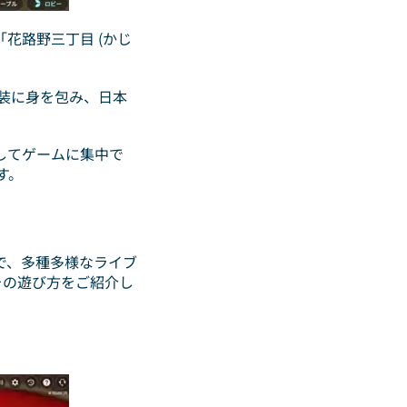
花路野三丁目 (かじ
装に身を包み、日本
してゲームに集中で
す。
で、多種多様なライブ
その遊び方をご紹介し