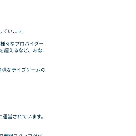
しています。
を始め、様々なプロバイダー
ルを超えるなど、あな
多様なライブゲームの
に運営されています。
で専門スタッフがゲ