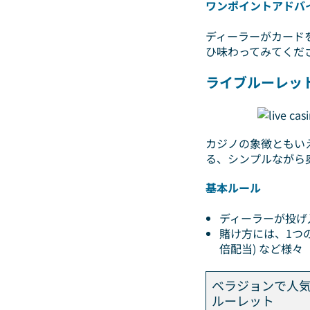
ワンポイントアドバ
ディーラーがカード
ひ味わってみてくだ
ライブルーレッ
カジノの象徴ともい
る、シンプルながら
基本ルール
ディーラーが投げ入
賭け方には、1つの
倍配当) など様々
ベラジョンで人
ルーレット