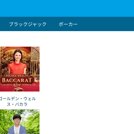
ブラックジャック
ポーカー
ゴールデン・ウェル
ス・バカラ