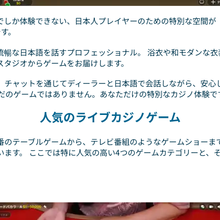
でしか体験できない、日本人プレイヤーのための特別な空間が「
です。
流暢な日本語を話すプロフェッショナル。 浴衣や和モダンな衣
スタジオからゲームをお届けします。
、チャットを通じてディーラーと日本語で会話しながら、安心
ただのゲームではありません。あなただけの特別なカジノ体験で
人気のライブカジノゲーム
番のテーブルゲームから、テレビ番組のようなゲームショーま
います。 ここでは特に人気の高い4つのゲームカテゴリーと、