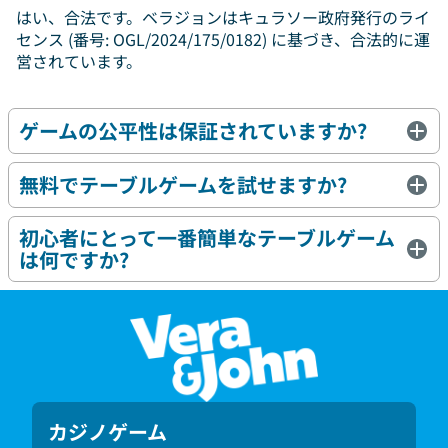
はい、合法です。ベラジョンはキュラソー政府発行のライ
センス (番号: OGL/2024/175/0182) に基づき、合法的に運
営されています。
ゲームの公平性は保証されていますか?
無料でテーブルゲームを試せますか?
初心者にとって一番簡単なテーブルゲーム
は何ですか?
カジノゲーム