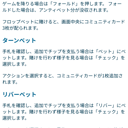
ゲームを降りる場合は「フォールド」を押します。 フォー
ルドした場合は、アンティベット分が没収されます。
フロップベットに賭けると、画面中央にコミュニティカード
3枚が配られます。
ターンベット
手札を確認し、追加でチップを支払う場合は「ベット」にベ
ットします。賭けを行わず様子を見る場合は「チェック」を
選択します。
アクションを選択すると、コミュニティカードが1枚追加さ
れます。
リバーベット
手札を確認し、追加でチップを支払う場合は「リバー」にベ
ットします。賭けを行わず様子を見る場合は「チェック」を
選択します。