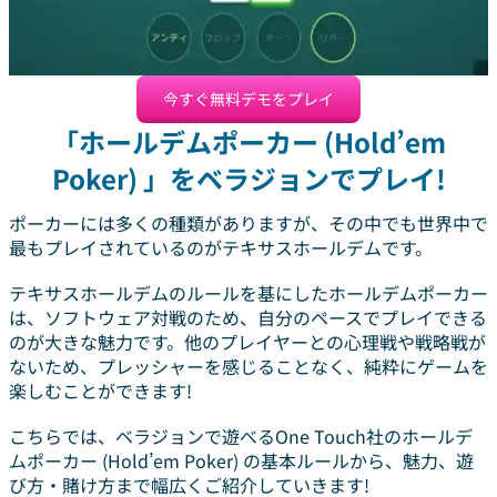
今すぐ無料デモをプレイ
「ホールデムポーカー (Hold’em
Poker) 」をベラジョンでプレイ!
ポーカーには多くの種類がありますが、その中でも世界中で
最もプレイされているのがテキサスホールデムです。
テキサスホールデムのルールを基にしたホールデムポーカー
は、ソフトウェア対戦のため、自分のペースでプレイできる
のが大きな魅力です。他のプレイヤーとの心理戦や戦略戦が
ないため、プレッシャーを感じることなく、純粋にゲームを
楽しむことができます!
こちらでは、ベラジョンで遊べるOne Touch社のホールデ
ムポーカー (Hold’em Poker) の基本ルールから、魅力、遊
び方・賭け方まで幅広くご紹介していきます!