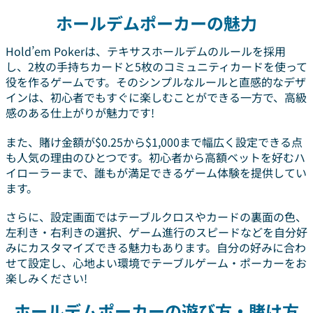
ホールデムポーカーの魅力
Hold’em Pokerは、テキサスホールデムのルールを採用
し、2枚の手持ちカードと5枚のコミュニティカードを使って
役を作るゲームです。そのシンプルなルールと直感的なデザ
インは、初心者でもすぐに楽しむことができる一方で、高級
感のある仕上がりが魅力です!
また、賭け金額が$0.25から$1,000まで幅広く設定できる点
も人気の理由のひとつです。初心者から高額ベットを好むハ
イローラーまで、誰もが満足できるゲーム体験を提供してい
ます。
さらに、設定画面ではテーブルクロスやカードの裏面の色、
左利き・右利きの選択、ゲーム進行のスピードなどを自分好
みにカスタマイズできる魅力もあります。自分の好みに合わ
せて設定し、心地よい環境でテーブルゲーム・ポーカーをお
楽しみください!
ホールデムポーカーの遊び方・賭け方